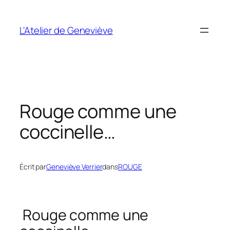
Aller
au
L'Atelier de Geneviève
contenu
Rouge comme une
coccinelle…
Écrit par
Geneviève Verrier
dans
ROUGE
Rouge comme une