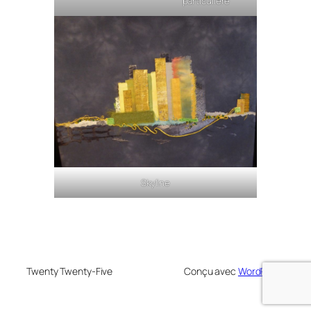
particulière
Skyline
Twenty Twenty-Five
Conçu avec
WordPress