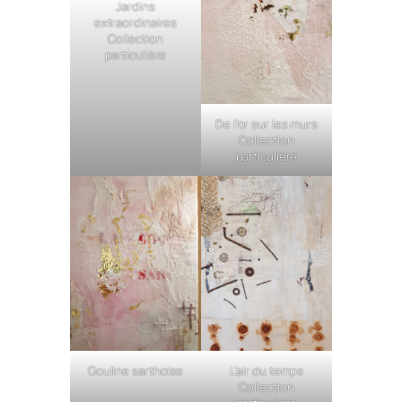
Jardins
extraordinaires
Collection
particulière
De l’or sur les murs
Collection
particulière
Gouline sarthoise
L’air du temps
Collection