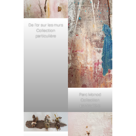
De l’or sur les murs
Collection
particulière
Parc Monod
Collection
particulière