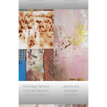
broderies
dentelles
Hommage flamand
Jardins à la
A Els Van Baarle et
française
Cherilyn Martin
Collection
particulière