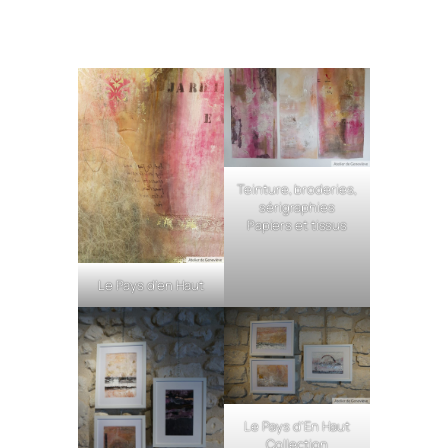
Teinture, broderies,
sérigraphies
Papiers et tissus
Le Pays d’en Haut
Le Pays d’En Haut
Collection