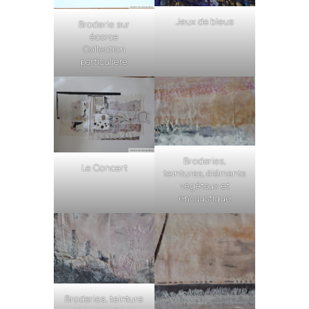
Jeux de bleus
Broderie sur
écorce
Collection
particulière
Broderies,
Le Concert
teintures, éléments
végétaux et
encaustique
Broderies, teinture