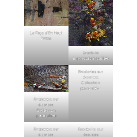
Le Pays d’En Haut
Détail
Broderie
impression rouillée
Broderies sur
écorces
Collection
particulière
Broderies sur
écorces
Collection
particulière
Broderies sur
Broderies sur
écorces
écorces