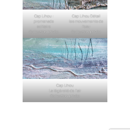
Cap Lihou :
Cap Lihou Détail
promenade
les mouvements de
solitaire
l’eau
Collection privée
Collection privée
Cap Lihou
La légèreté de l’air
Collection privée