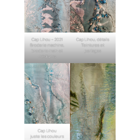
Cap Lihou – 2021
Cap Lihou, détails
Broderie machine,
Teintures et
broderie main et
perlages
médiums
Cap Lihou
juste les couleurs