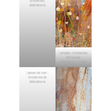
broderies,
altérations
Landes : broderies,
teintures.
Collection privée
Laisse de mer :
broderies et
altérations