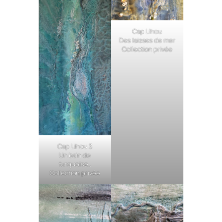
Cap Lihou
Des laisses de mer
Collection privée
Cap Lihou 3
Un bain de
turquoise..
Collection privée