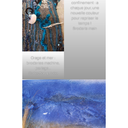
confinement : a
chaque jour, une
nouvelle couleur
pour repriser le
temps !
Broderie main
Orage et mer :
broderies machine,
perlage…
Collection privée