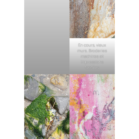
En cours, vieux
murs. Broderies
machines et
impressions
textiles