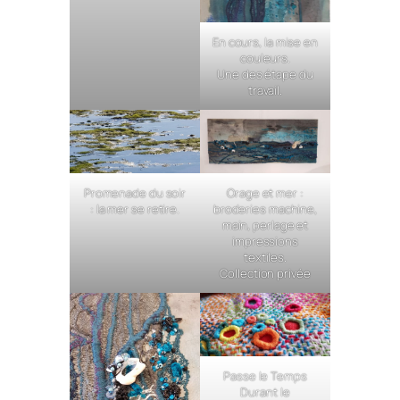
En cours, la mise en
couleurs.
Une des étape du
travail.
Promenade du soir
Orage et mer :
: la mer se retire.
broderies machine,
main, perlage et
impressions
textiles.
Collection privée
Passe le Temps
Durant le