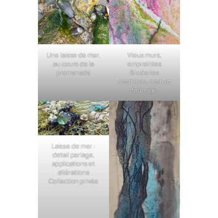
Une laisse de mer,
Vieux murs,
au cours de la
empreintes
promenade
Broderies
machines, main et
feutrage
Laisse de mer :
detail perlage,
applications et
altérations
Collection privée