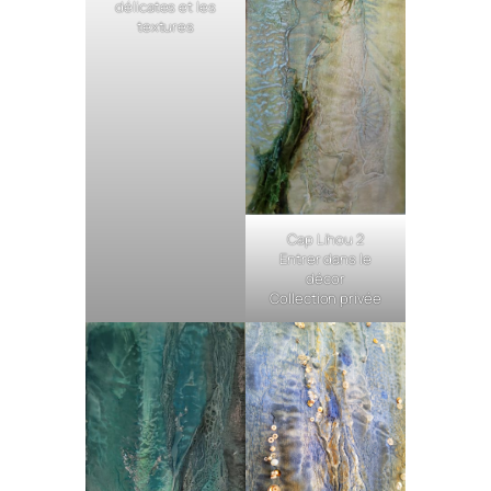
délicates et les
textures
Cap Lihou 2
Entrer dans le
décor
Collection privée