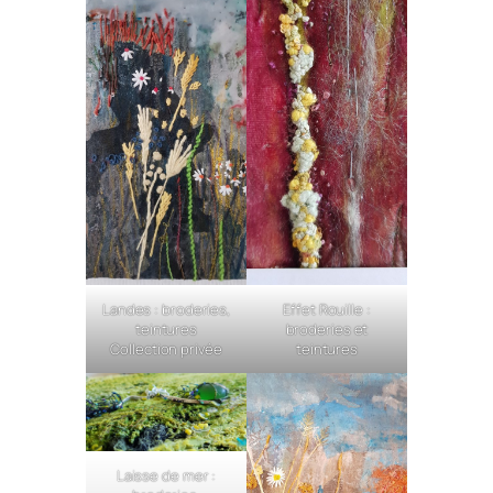
Landes : broderies,
Effet Rouille :
teintures
broderies et
Collection privée
teintures
Laisse de mer :