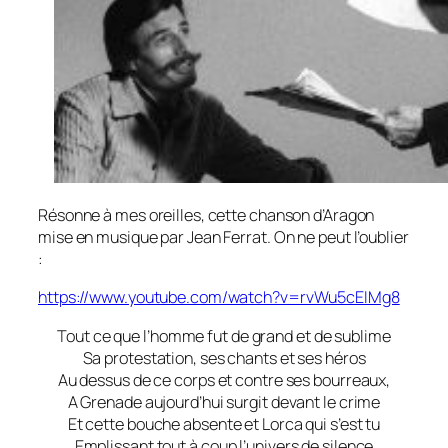
Résonne à mes oreilles, cette chanson d’Aragon
mise en musique par Jean Ferrat. On ne peut l’oublier
:
https://www.youtube.com/watch?v=rvWu5cEIMg8
Tout ce que l’homme fut de grand et de sublime
Sa protestation, ses chants et ses héros
Au dessus de ce corps et contre ses bourreaux,
A Grenade aujourd’hui surgit devant le crime
Et cette bouche absente et Lorca qui s’est tu
Emplissant tout à coup l’univers de silence