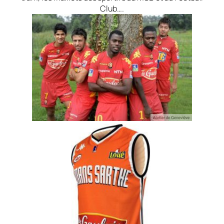
Club….