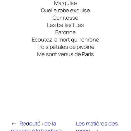
Marquise
Quelle robe exquise
Comtesse
Les belles f…es
Baronne
Ecoutez la mort qui ronrone
Trois pétales de pivoine
Me sont venus de Paris
←
Redouté : de la
Les matières des
planche à la broderie
roses
→