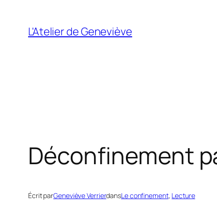
Aller
au
L'Atelier de Geneviève
contenu
Déconfinement p
Écrit par
Geneviève Verrier
dans
Le confinement
, 
Lecture