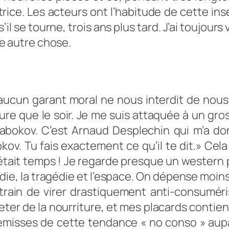
actrice. Les acteurs ont l’habitude de cette i
 s’il se tourne, trois ans plus tard. J’ai toujour
nte autre chose.
s aucun garant moral ne nous interdit de nou
eure que le soir. Je me suis attaquée à un gr
bokov. C’est Arnaud Desplechin qui m’a do
okov. Tu fais exactement ce qu’il te dit.»
Cela 
 était temps ! Je regarde presque un western p
édie, la tragédie et l’espace. On dépense moi
rain de virer drastiquement anti-consumériste
eter de la nourriture, et mes placards contie
émisses de cette tendance « no conso » aupa