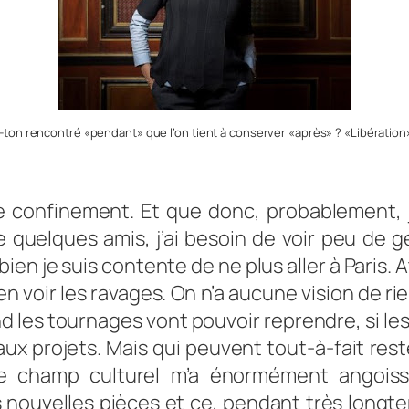
n rencontré «pendant» que l’on tient à conserver «après» ? «Libération»
r le confinement. Et que donc, probablement,
 quelques amis, j’ai besoin de voir peu de ge
ien je suis contente de ne plus aller à Paris. 
en voir les ravages. On n’a aucune vision de rie
 les tournages vont pouvoir reprendre, si le
eaux projets. Mais qui peuvent tout-à-fait re
e champ culturel m’a énormément angoissé
 nouvelles pièces et ce, pendant très longt