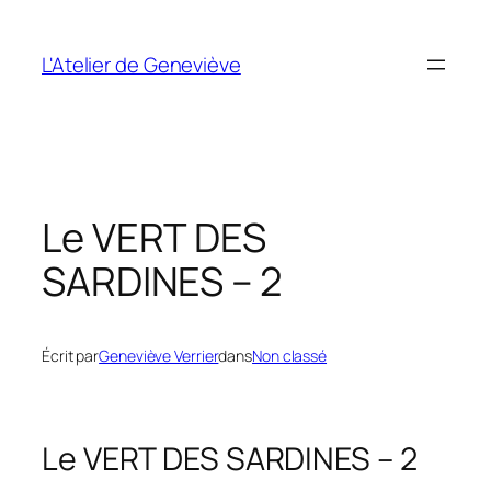
Aller
au
L'Atelier de Geneviève
contenu
Le VERT DES
SARDINES – 2
Écrit par
Geneviève Verrier
dans
Non classé
Le VERT DES SARDINES – 2