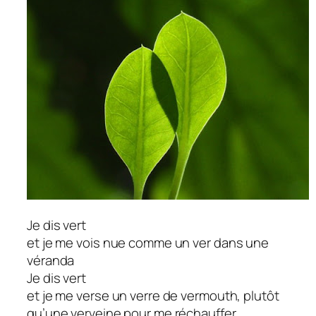
Je dis vert
et je me vois nue comme un ver dans une
véranda
Je dis vert
et je me verse un verre de vermouth, plutôt
qu’une verveine pour me réchauffer .