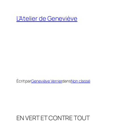
Aller
au
L'Atelier de Geneviève
contenu
Écrit par
Geneviève Verrier
dans
Non classé
EN VERT ET CONTRE TOUT