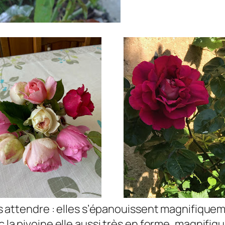
ous attendre : elles s’épanouissent magnifique
c la pivoine elle aussi très en forme, magnifi