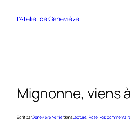
Aller
au
L'Atelier de Geneviève
contenu
Mignonne, viens à 
Écrit par
Geneviève Verrier
dans
Lecture
, 
Rose
, 
Vos commentair