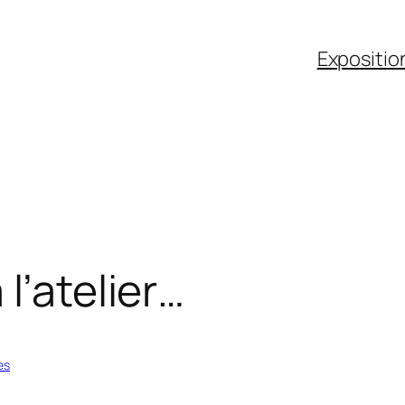
Expositio
l’atelier…
es