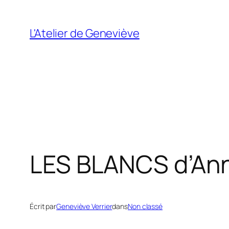
Aller
au
L'Atelier de Geneviève
contenu
LES BLANCS d’An
Écrit par
Geneviève Verrier
dans
Non classé