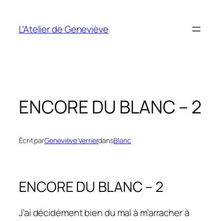
Aller
au
L'Atelier de Geneviève
contenu
ENCORE DU BLANC – 2
Écrit par
Geneviève Verrier
dans
Blanc
ENCORE DU BLANC – 2
J’ai décidément bien du mal à m’arracher à