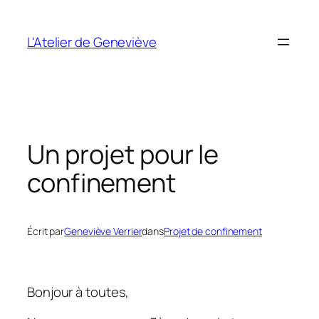
Aller
au
L'Atelier de Geneviève
contenu
Un projet pour le
confinement
Écrit par
Geneviève Verrier
dans
Projet de confinement
Bonjour à toutes,