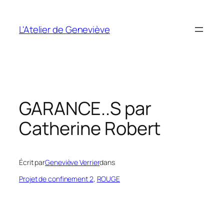
Aller
au
L'Atelier de Geneviève
contenu
GARANCE..S par
Catherine Robert
Écrit par
Geneviève Verrier
dans
Projet de confinement 2
, 
ROUGE