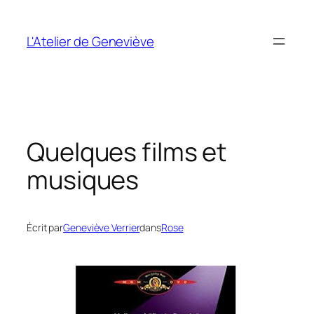
Aller
au
L'Atelier de Geneviève
contenu
Quelques films et
musiques
Écrit par
Geneviève Verrier
dans
Rose