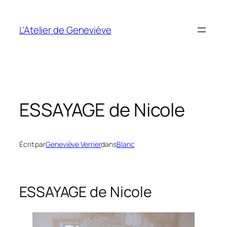
Aller
au
L'Atelier de Geneviève
contenu
ESSAYAGE de Nicole
Écrit par
Geneviève Verrier
dans
Blanc
ESSAYAGE de Nicole