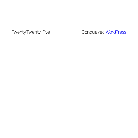
Twenty Twenty-Five
Conçu avec
WordPress