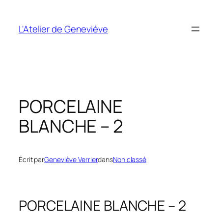
Aller
au
L'Atelier de Geneviève
contenu
PORCELAINE
BLANCHE – 2
Écrit par
Geneviève Verrier
dans
Non classé
PORCELAINE BLANCHE – 2