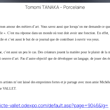
Tomomi TANAKA – Porcelaine
on amour des métiers d’art. Vous savez aussi que lorsqu’on me demande ce que je
utile ». C’est ma réponse dans un monde où tout doit avoir une fonction. En effet,
le et c’est aussi le but de ce journal que de contribuer à ouvrir vos yeux.
e, c’est aussi un peu le cas. Des créateurs jouent la matière pour le plaisir de la 
nsi oeuvre d’art. Pas d’autre objectif que de développer un langage, de jouer des é
rs artistes m’ont laissé des empreintes fortes et je partage avec mon amie Michèle
te VALLET.
dicte-vallet.odexpo.com/default.asp?page=9046&lg=