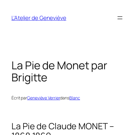
Aller
au
L'Atelier de Geneviève
contenu
La Pie de Monet par
Brigitte
Écrit par
Geneviève Verrier
dans
Blanc
La Pie de Claude MONET –