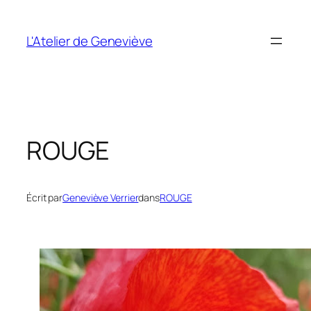
Aller
au
L'Atelier de Geneviève
contenu
ROUGE
Écrit par
Geneviève Verrier
dans
ROUGE