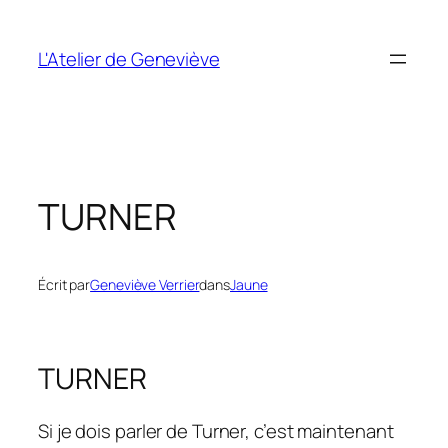
Aller
au
L'Atelier de Geneviève
contenu
TURNER
Écrit par
Geneviève Verrier
dans
Jaune
TURNER
Si je dois parler de Turner, c’est maintenant