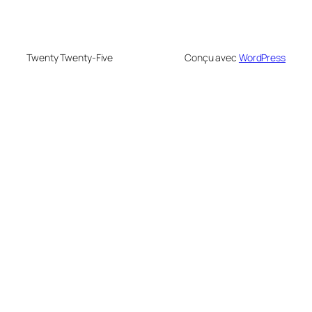
Twenty Twenty-Five
Conçu avec
WordPress