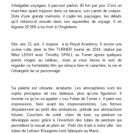
Infatigable voyageur, il parcourt parfois 40 km par jour. C’est un
marcheur ayant toujours dans sa besace, son carnet de croquis.
Doté d’une grande mémoire, il capte les paysages, les détails
qu’il retranscrit ensuite dans ses aquarelles de voyage. Il en
léguera 20 000 à sa mort à l’Angleterre.
Dès ses 21 ans, il expose à la Royal Academy. Il existe une
scène culte dans le film TURNER tourné en 2014, réalisé par
Mike LEIGH avec Timothy SPALL ou Turner ajoute quelques
points rouges au tableau….mais je vous laisse le soin de
regarder ce formidable film qui retrace bien le caractère, la vie et
l’étrangeté de ce personnage.
Sa palette est vibrante, éclatante. Les atmosphères sont les
sujets principaux de ses tableaux, plus qu’une figuration. Il
invente ce qu’on va appeler « Les Folies de Turner ». Il peint ses
impressions, bien avant les impressionnistes. Les formes
disparaissent au profit des ambiances, prélude aux abstractions
futures. Couchers de soleil, clairs de lune, sa peinture se
développe aussi grâce à l’invention des tubes de peinture qui
permettent le travail en plein air. Petit clin d’œil à notre ville : les
tubes de Lefranc Bourgeois sont fabriqués au Mans…