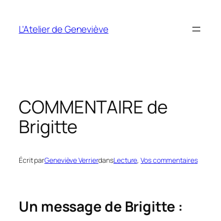
Aller
au
L'Atelier de Geneviève
contenu
COMMENTAIRE de
Brigitte
Écrit par
Geneviève Verrier
dans
Lecture
, 
Vos commentaires
Un message de Brigitte :