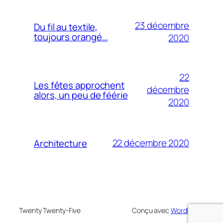
23 décembre
Du fil au textile,
toujours orangé…
2020
22
Les fêtes approchent
décembre
alors, un peu de féérie
2020
22 décembre 2020
Architecture
Twenty Twenty-Five
Conçu avec
WordPress