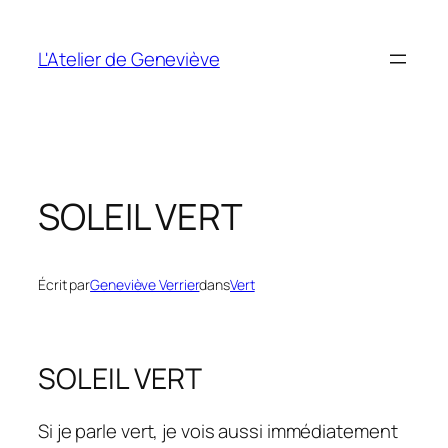
Aller
au
L'Atelier de Geneviève
contenu
SOLEIL VERT
Écrit par
Geneviève Verrier
dans
Vert
SOLEIL VERT
Si je parle vert, je vois aussi immédiatement