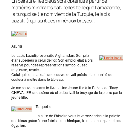
En peinture, les bleus sont obtenus à partir de
matières minérales naturelles telle que l’amazonite,
la turquoise (le nom vient de la Turquie, le lapis
pazuli.;) qui sont des minéraux broyés.
.
Azurite
Le Lapis Lazuli provenait d’Afghanistan. Son prix
était supérieur à celui de l’or. Son emploi était alors
réservé pour des représentations symboliques :
religieuse, royale….
Celui qui commandait une oeuvre devait préciser la quantité de
couleur à mettre dans le tableau.
Je me souviens dans le livre « Une Jeune fille à la Perle » de Tracy
CHEVALIER une scène où elle décrivait le broyage de la pierre par la
jeune fille.
Turquoise
La suite de l’histoire vous le verrez enrichie la palette
des bleus grâce à une fabrication chimique, à commencer par le bleu
égyptien.